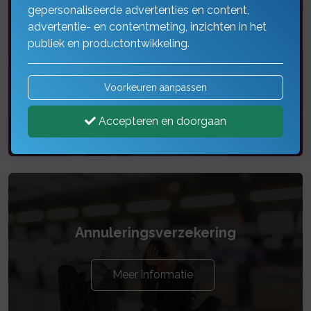
gepersonaliseerde advertenties en content,
advertentie- en contentmeting, inzichten in het
Aansprakelijkheid
publiek en productontwikkeling.
Meer informatie
Voorkeuren aanpassen
Accepteren en doorgaan
Annuleringsverzekering
Meer informatie