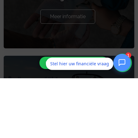
Meer informatie
Stel hier uw financiële vraag
Pleziervaartuig
Meer informatie