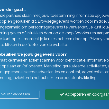
verder gaat...
nze partners slaan met jouw toestemming informatie op jou
 op en gebruiken dit. Browsegegevens worden door middel 
ingezameld om persoonsgegevens te verwerken. Je kunt jou
ing geven of intrekken door op de knop 'Voorkeuren aanpas
 Je kunt op elk moment je keuzes beheren door op 'Privacy vo
 te klikken in de footer van de website.
bruiken we jouw gegevens voor?
aat kenmerken actief scannen voor identificatie. Informatie 
 opslaan en/of openen. Marketing gerelateerde activiteiten, 
n gepersonaliseerde advertenties en content, advertentie- e
Financiële zekerheid zoals u wilt
eting, inzichten in het publiek en productontwikkeling.
 verplicht een WA-verzekering af te sluiten. Dit is snel te doen
Accepteren en doorgaa
rkeuren aanpassen
veer 120 verschillende autoverzekeringen en de keuze hangt b
d en het aantal schadevrije jaren dat u hebt opgebouwd.