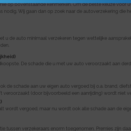
emie op bovenstaande kenmerken. Om de beste keuze voor u
nodig. Wij gaan dan op zoek naar de autoverzekering die het
t u de auto minimaal verzekeren tegen wettelijke aansprakeli
iden.
jkheid)
edkoopste. De schade die u met uw auto veroorzaakt aan der
 de schade aan uw eigen auto vergoed bij o.a. brand, diefst
ft veroorzaakt (door bijvoorbeeld een aanrijding) wordt niet v
)
alt wordt vergoed, maar nu wordt ook alle schade aan de eig
entie tussen verzekeraars enorm toegenomen. Premies zijn daa