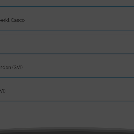
perkt Casco
nden (SVI)
VI)