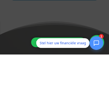
Stel hier uw financiële vraag
Vraag bij Eurozorg om een
goéd advies!
Kies de juiste dekking en betaal niet te veel
premie!
Vraag ons advies!