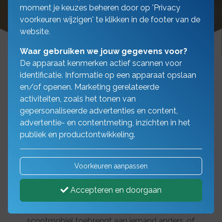
moment je keuzes beheren door op 'Privacy
voorkeuren wijzigen' te klikken in de footer van de
website.
Waar gebruiken we jouw gegevens voor?
De apparaat kenmerken actief scannen voor
identificatie. Informatie op een apparaat opslaan
en/of openen. Marketing gerelateerde
activiteiten, zoals het tonen van
gepersonaliseerde advertenties en content,
advertentie- en contentmeting, inzichten in het
Uw scootmobiel moet u
publiek en productontwikkeling.
minimaal WA verzekeren
Voorkeuren aanpassen
Met de Wettelijke
Accepteren en doorgaan
Aansprakelijkheidsverzekering (WA) bent u
verzekerd voor schade die u met uw
scootmobiel toebrengt aan iemand anders, of